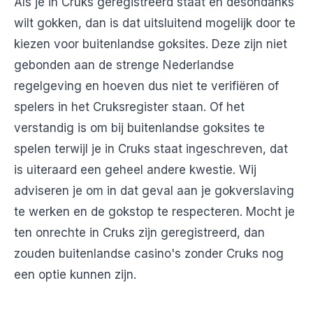
Als je in Cruks geregistreerd staat en desondanks
wilt gokken, dan is dat uitsluitend mogelijk door te
kiezen voor buitenlandse goksites. Deze zijn niet
gebonden aan de strenge Nederlandse
regelgeving en hoeven dus niet te verifiëren of
spelers in het Cruksregister staan. Of het
verstandig is om bij buitenlandse goksites te
spelen terwijl je in Cruks staat ingeschreven, dat
is uiteraard een geheel andere kwestie. Wij
adviseren je om in dat geval aan je gokverslaving
te werken en de gokstop te respecteren. Mocht je
ten onrechte in Cruks zijn geregistreerd, dan
zouden buitenlandse casino's zonder Cruks nog
een optie kunnen zijn.