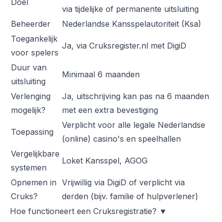
Doel
via tijdelijke of permanente uitsluiting
Beheerder
Nederlandse Kansspelautoriteit (Ksa)
Toegankelijk
Ja, via Cruksregister.nl met DigiD
voor spelers
Duur van
Minimaal 6 maanden
uitsluiting
Verlenging
Ja, uitschrijving kan pas na 6 maanden
mogelijk?
met een extra bevestiging
Verplicht voor alle legale Nederlandse
Toepassing
(online) casino's en speelhallen
Vergelijkbare
Loket Kansspel, AGOG
systemen
Opnemen in
Vrijwillig via DigiD of verplicht via
Cruks?
derden (bijv. familie of hulpverlener)
Hoe functioneert een Cruksregistratie?
▼