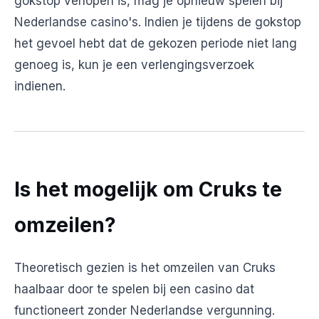
gokstop verlopen is, mag je opnieuw spelen bij
Nederlandse casino's. Indien je tijdens de gokstop
het gevoel hebt dat de gekozen periode niet lang
genoeg is, kun je een verlengingsverzoek
indienen.
Is het mogelijk om Cruks te
omzeilen?
Theoretisch gezien is het omzeilen van Cruks
haalbaar door te spelen bij een casino dat
functioneert zonder Nederlandse vergunning.