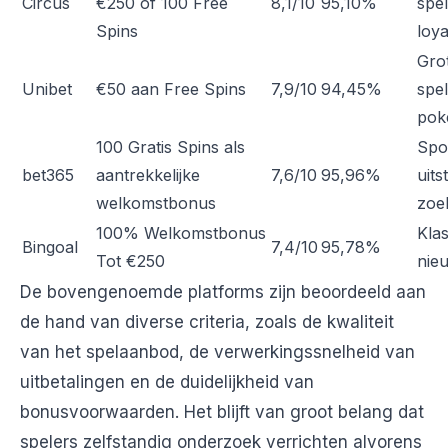
Circus
€250 of 100 Free
8,1/10
95,10%
spe
Spins
loy
Gro
Unibet
€50 aan Free Spins
7,9/10
94,45%
spel
pok
100 Gratis Spins als
Spo
bet365
aantrekkelijke
7,6/10
95,96%
uit
welkomstbonus
zoe
100% Welkomstbonus
Kla
Bingoal
7,4/10
95,78%
Tot €250
nie
De bovengenoemde platforms zijn beoordeeld aan
de hand van diverse criteria, zoals de kwaliteit
van het spelaanbod, de verwerkingssnelheid van
uitbetalingen en de duidelijkheid van
bonusvoorwaarden. Het blijft van groot belang dat
spelers zelfstandig onderzoek verrichten alvorens