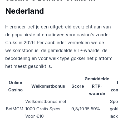
Nederland
Hieronder tref je een uitgebreid overzicht aan van
de populairste alternatieven voor casino's zonder
Cruks in 2026. Per aanbieder vermelden we de
welkomstbonus, de gemiddelde RTP-waarde, de
beoordeling en voor welk type gokker het platform
het meest geschikt is.
Gemiddelde
Online
Welkomstbonus
Score
RTP-
Casino
zon
waarde
Welkomstbonus met
Spo
BetMGM
1000 Gratis Spins
9,8/10
95,59%
gok
Voor €10
jack