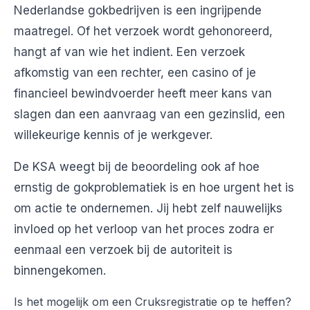
Nederlandse gokbedrijven is een ingrijpende
maatregel. Of het verzoek wordt gehonoreerd,
hangt af van wie het indient. Een verzoek
afkomstig van een rechter, een casino of je
financieel bewindvoerder heeft meer kans van
slagen dan een aanvraag van een gezinslid, een
willekeurige kennis of je werkgever.
De KSA weegt bij de beoordeling ook af hoe
ernstig de gokproblematiek is en hoe urgent het is
om actie te ondernemen. Jij hebt zelf nauwelijks
invloed op het verloop van het proces zodra er
eenmaal een verzoek bij de autoriteit is
binnengekomen.
Is het mogelijk om een Cruksregistratie op te heffen?