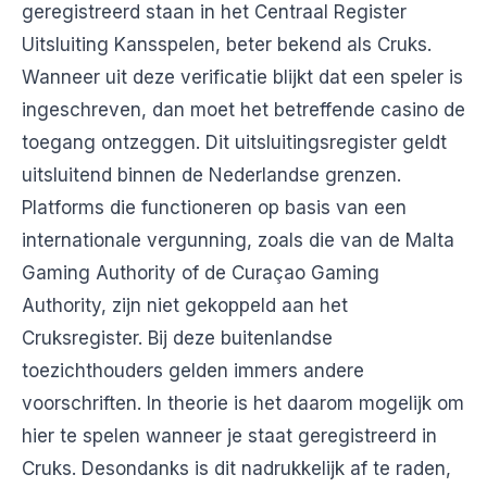
geregistreerd staan in het Centraal Register
Uitsluiting Kansspelen, beter bekend als Cruks.
Wanneer uit deze verificatie blijkt dat een speler is
ingeschreven, dan moet het betreffende casino de
toegang ontzeggen. Dit uitsluitingsregister geldt
uitsluitend binnen de Nederlandse grenzen.
Platforms die functioneren op basis van een
internationale vergunning, zoals die van de Malta
Gaming Authority of de Curaçao Gaming
Authority, zijn niet gekoppeld aan het
Cruksregister. Bij deze buitenlandse
toezichthouders gelden immers andere
voorschriften. In theorie is het daarom mogelijk om
hier te spelen wanneer je staat geregistreerd in
Cruks. Desondanks is dit nadrukkelijk af te raden,