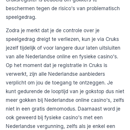
beschermen tegen de risico's van problematisch
speelgedrag.
Zodra je merkt dat je de controle over je
speelgedrag dreigt te verliezen, kun je via Cruks
jezelf tijdelijk of voor langere duur laten uitsluiten
van alle Nederlandse online en fysieke casino's.
Op het moment dat je registratie in Cruks is
verwerkt, zijn alle Nederlandse aanbieders
verplicht om jou de toegang te ontzeggen. Je
kunt gedurende de looptijd van je gokstop dus niet
meer gokken bij Nederlandse online casino's, zelfs
niet in een gratis demomodus. Daarnaast word je
ook geweerd bij fysieke casino's met een
Nederlandse vergunning, zelfs als je enkel een