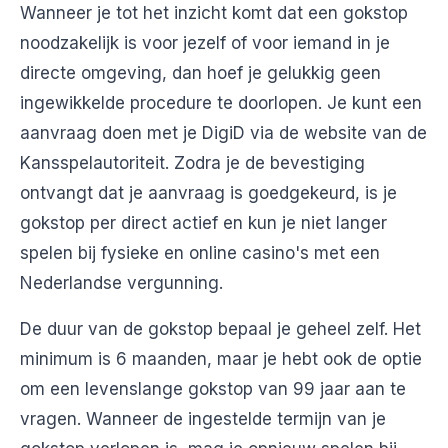
Wanneer je tot het inzicht komt dat een gokstop
noodzakelijk is voor jezelf of voor iemand in je
directe omgeving, dan hoef je gelukkig geen
ingewikkelde procedure te doorlopen. Je kunt een
aanvraag doen met je DigiD via de website van de
Kansspelautoriteit. Zodra je de bevestiging
ontvangt dat je aanvraag is goedgekeurd, is je
gokstop per direct actief en kun je niet langer
spelen bij fysieke en online casino's met een
Nederlandse vergunning.
De duur van de gokstop bepaal je geheel zelf. Het
minimum is 6 maanden, maar je hebt ook de optie
om een levenslange gokstop van 99 jaar aan te
vragen. Wanneer de ingestelde termijn van je