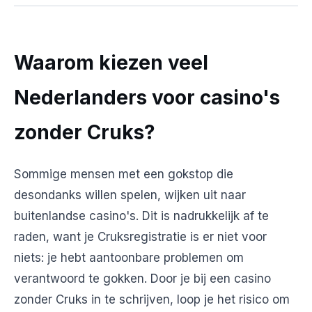
Waarom kiezen veel
Nederlanders voor casino's
zonder Cruks?
Sommige mensen met een gokstop die
desondanks willen spelen, wijken uit naar
buitenlandse casino's. Dit is nadrukkelijk af te
raden, want je Cruksregistratie is er niet voor
niets: je hebt aantoonbare problemen om
verantwoord te gokken. Door je bij een casino
zonder Cruks in te schrijven, loop je het risico om