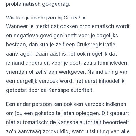
problematisch gokgedrag.
Wie kan je inschrijven bij Cruks?
▼
Wanneer je merkt dat gokken problematisch wordt
en negatieve gevolgen heeft voor je dagelijks
bestaan, dan kun je zelf een Cruksregistratie
aanvragen. Daarnaast is het ook mogelijk dat
iemand anders dit voor je doet, zoals familieleden,
vrienden of zelfs een werkgever. Na indiening van
een dergelijk verzoek wordt het eerst inhoudelijk
getoetst door de Kansspelautoriteit.
Een ander persoon kan ook een verzoek indienen
om jou een gokstop te laten opleggen. Dit gebeurt
niet automatisch: de Kansspelautoriteit beoordeelt
zo'n aanvraag zorgvuldig, want uitsluiting van alle