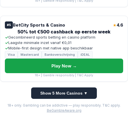
18+ | Gamble responsibly | T&C Apply
BetCity Sports & Casino
4.6
★
#5
50% tot €500 cashback op eerste week
✓
Gecombineerd sports betting en casino platform
✓
Laagste minimale inzet vanaf €0,01
✓
Mobile-first design met native app beschikbaar
Visa
Mastercard
Bankoverschrijving
iDEAL
Play Now →
18+ | Gamble responsibly | T&C Apply
Show 5 More Casinos ▼
18+ only. Gambling can be addictive — play responsibly. T&C apply.
BeGambleAware.org