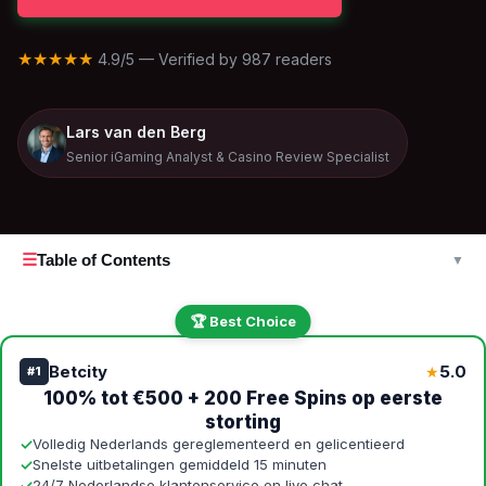
★★★★★
4.9/5 — Verified by 987 readers
Lars van den Berg
Senior iGaming Analyst & Casino Review Specialist
☰
Table of Contents
▼
🏆 Best Choice
Betcity
5.0
★
#1
100% tot €500 + 200 Free Spins op eerste
storting
✓
Volledig Nederlands gereglementeerd en gelicentieerd
✓
Snelste uitbetalingen gemiddeld 15 minuten
✓
24/7 Nederlandse klantenservice en live chat