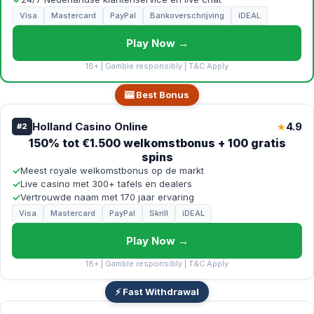
Visa
Mastercard
PayPal
Bankoverschrijving
iDEAL
Play Now →
18+ | Gamble responsibly | T&C Apply
🎰 Best Bonus
Holland Casino Online
4.9
★
#2
150% tot €1.500 welkomstbonus + 100 gratis
spins
✓
Meest royale welkomstbonus op de markt
✓
Live casino met 300+ tafels en dealers
✓
Vertrouwde naam met 170 jaar ervaring
Visa
Mastercard
PayPal
Skrill
iDEAL
Play Now →
18+ | Gamble responsibly | T&C Apply
⚡ Fast Withdrawal