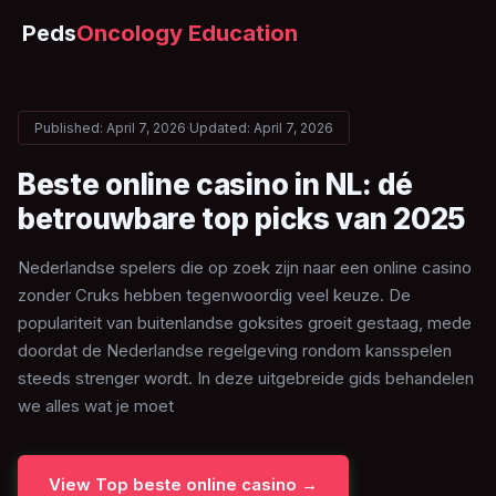
Peds
Oncology Education
Published: April 7, 2026
·
Updated: April 7, 2026
Beste online casino in NL: dé
betrouwbare top picks van 2025
Nederlandse spelers die op zoek zijn naar een online casino
zonder Cruks hebben tegenwoordig veel keuze. De
populariteit van buitenlandse goksites groeit gestaag, mede
doordat de Nederlandse regelgeving rondom kansspelen
steeds strenger wordt. In deze uitgebreide gids behandelen
we alles wat je moet
View Top beste online casino →