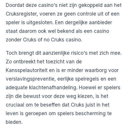
Doordat deze casino's niet zijn gekoppeld aan het
Cruksregister, voeren ze geen controle uit of een
speler is uitgesloten. Een dergelijke aanbieder
staat daarom ook wel bekend als een casino
zonder Cruks of no Cruks casino.
Toch brengt dit aanzienlijke risico's met zich mee.
Zo ontbreekt het toezicht van de
Kansspelautoriteit en is er minder waarborg voor
verslavingspreventie, eerlijke spelregels en een
adequate klachtenafhandeling. Hoewel er spelers
zijn die bewust voor deze weg kiezen, is het
cruciaal om te beseffen dat Cruks juist in het
leven is geroepen om spelers bescherming te
bieden.