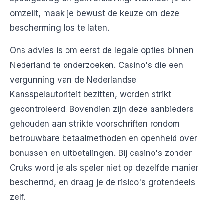
omzeilt, maak je bewust de keuze om deze
bescherming los te laten.
Ons advies is om eerst de legale opties binnen
Nederland te onderzoeken. Casino's die een
vergunning van de Nederlandse
Kansspelautoriteit bezitten, worden strikt
gecontroleerd. Bovendien zijn deze aanbieders
gehouden aan strikte voorschriften rondom
betrouwbare betaalmethoden en openheid over
bonussen en uitbetalingen. Bij casino's zonder
Cruks word je als speler niet op dezelfde manier
beschermd, en draag je de risico's grotendeels
zelf.