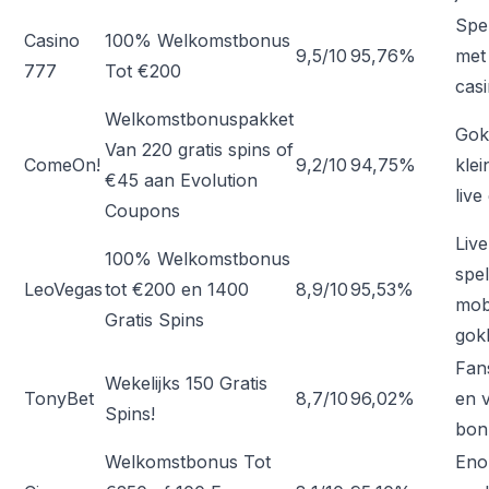
Spe
Casino
100% Welkomstbonus
9,5/10
95,76%
met
777
Tot €200
casi
Welkomstbonuspakket
Gok
Van 220 gratis spins of
ComeOn!
9,2/10
94,75%
klei
€45 aan Evolution
liv
Coupons
Live
100% Welkomstbonus
spel
LeoVegas
tot €200 en 1400
8,9/10
95,53%
mobi
Gratis Spins
gok
Fan
Wekelijks 150 Gratis
TonyBet
8,7/10
96,02%
en 
Spins!
bon
Welkomstbonus Tot
Eno