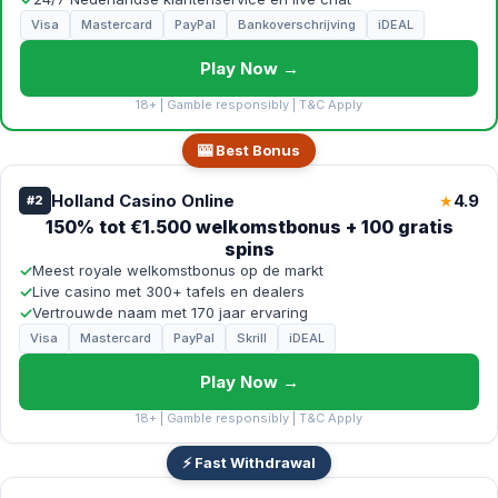
Visa
Mastercard
PayPal
Bankoverschrijving
iDEAL
Play Now →
18+ | Gamble responsibly | T&C Apply
🎰 Best Bonus
Holland Casino Online
4.9
★
#2
150% tot €1.500 welkomstbonus + 100 gratis
spins
✓
Meest royale welkomstbonus op de markt
✓
Live casino met 300+ tafels en dealers
✓
Vertrouwde naam met 170 jaar ervaring
Visa
Mastercard
PayPal
Skrill
iDEAL
Play Now →
18+ | Gamble responsibly | T&C Apply
⚡ Fast Withdrawal