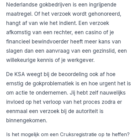
Nederlandse gokbedrijven is een ingrijpende
maatregel. Of het verzoek wordt gehonoreerd,
hangt af van wie het indient. Een verzoek
afkomstig van een rechter, een casino of je
financieel bewindvoerder heeft meer kans van
slagen dan een aanvraag van een gezinslid, een
willekeurige kennis of je werkgever.
De KSA weegt bij de beoordeling ook af hoe
ernstig de gokproblematiek is en hoe urgent het is
om actie te ondernemen. Jij hebt zelf nauwelijks
invloed op het verloop van het proces zodra er
eenmaal een verzoek bij de autoriteit is
binnengekomen.
Is het mogelijk om een Cruksregistratie op te heffen?