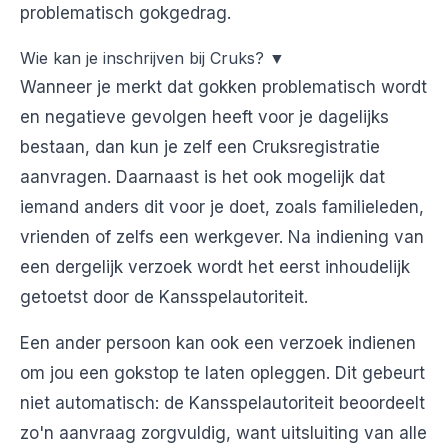
problematisch gokgedrag.
Wie kan je inschrijven bij Cruks?
▼
Wanneer je merkt dat gokken problematisch wordt
en negatieve gevolgen heeft voor je dagelijks
bestaan, dan kun je zelf een Cruksregistratie
aanvragen. Daarnaast is het ook mogelijk dat
iemand anders dit voor je doet, zoals familieleden,
vrienden of zelfs een werkgever. Na indiening van
een dergelijk verzoek wordt het eerst inhoudelijk
getoetst door de Kansspelautoriteit.
Een ander persoon kan ook een verzoek indienen
om jou een gokstop te laten opleggen. Dit gebeurt
niet automatisch: de Kansspelautoriteit beoordeelt
zo'n aanvraag zorgvuldig, want uitsluiting van alle