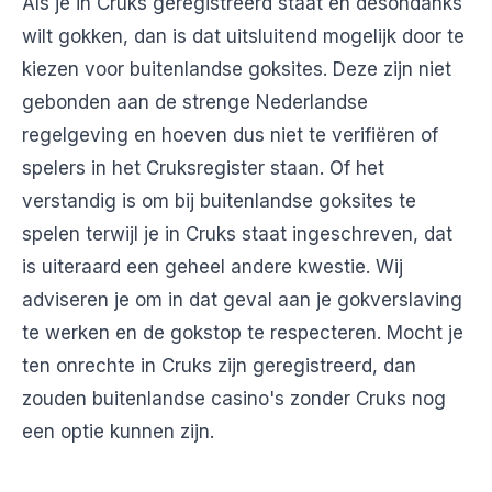
Als je in Cruks geregistreerd staat en desondanks
wilt gokken, dan is dat uitsluitend mogelijk door te
kiezen voor buitenlandse goksites. Deze zijn niet
gebonden aan de strenge Nederlandse
regelgeving en hoeven dus niet te verifiëren of
spelers in het Cruksregister staan. Of het
verstandig is om bij buitenlandse goksites te
spelen terwijl je in Cruks staat ingeschreven, dat
is uiteraard een geheel andere kwestie. Wij
adviseren je om in dat geval aan je gokverslaving
te werken en de gokstop te respecteren. Mocht je
ten onrechte in Cruks zijn geregistreerd, dan
zouden buitenlandse casino's zonder Cruks nog
een optie kunnen zijn.