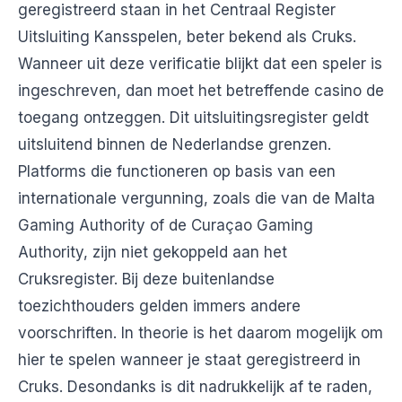
geregistreerd staan in het Centraal Register
Uitsluiting Kansspelen, beter bekend als Cruks.
Wanneer uit deze verificatie blijkt dat een speler is
ingeschreven, dan moet het betreffende casino de
toegang ontzeggen. Dit uitsluitingsregister geldt
uitsluitend binnen de Nederlandse grenzen.
Platforms die functioneren op basis van een
internationale vergunning, zoals die van de Malta
Gaming Authority of de Curaçao Gaming
Authority, zijn niet gekoppeld aan het
Cruksregister. Bij deze buitenlandse
toezichthouders gelden immers andere
voorschriften. In theorie is het daarom mogelijk om
hier te spelen wanneer je staat geregistreerd in
Cruks. Desondanks is dit nadrukkelijk af te raden,