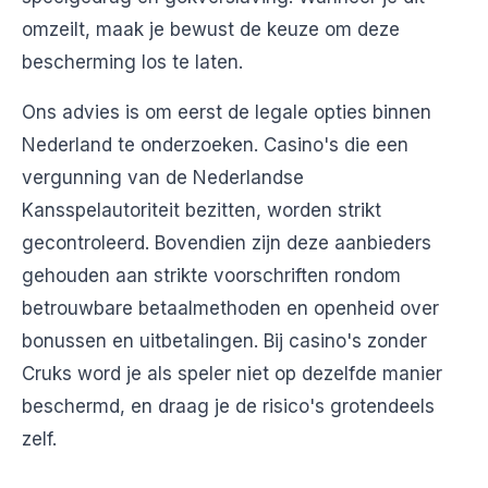
omzeilt, maak je bewust de keuze om deze
bescherming los te laten.
Ons advies is om eerst de legale opties binnen
Nederland te onderzoeken. Casino's die een
vergunning van de Nederlandse
Kansspelautoriteit bezitten, worden strikt
gecontroleerd. Bovendien zijn deze aanbieders
gehouden aan strikte voorschriften rondom
betrouwbare betaalmethoden en openheid over
bonussen en uitbetalingen. Bij casino's zonder
Cruks word je als speler niet op dezelfde manier
beschermd, en draag je de risico's grotendeels
zelf.