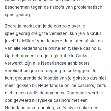
beschermen tegen de risico's van problematisch
speelgedrag.
Zodra je merkt dat je de controle over je
speelgedrag dreigt te verliezen, kun je via Cruks
jezelf tijdelijk of voor langere duur laten uitsluiten
van alle Nederlandse online en fysieke casino's.
Op het moment dat je registratie in Cruks is
verwerkt, zijn alle Nederlandse aanbieders
verplicht om jou de toegang te ontzeggen. Je
kunt gedurende de looptijd van je gokstop dus niet
meer gokken bij Nederlandse online casino's, zelfs
niet in een gratis demomodus. Daarnaast word je
ook geweerd bij fysieke casino's met een
Nederlandse vergunning, zelfs als je enkel een