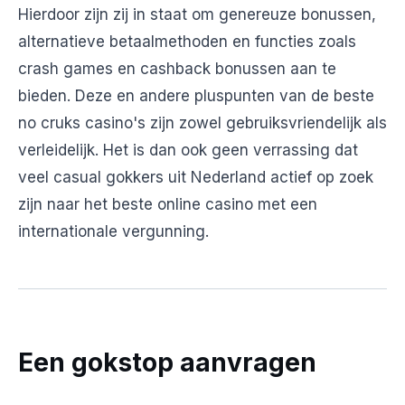
Hierdoor zijn zij in staat om genereuze bonussen,
alternatieve betaalmethoden en functies zoals
crash games en cashback bonussen aan te
bieden. Deze en andere pluspunten van de beste
no cruks casino's zijn zowel gebruiksvriendelijk als
verleidelijk. Het is dan ook geen verrassing dat
veel casual gokkers uit Nederland actief op zoek
zijn naar het beste online casino met een
internationale vergunning.
Een gokstop aanvragen