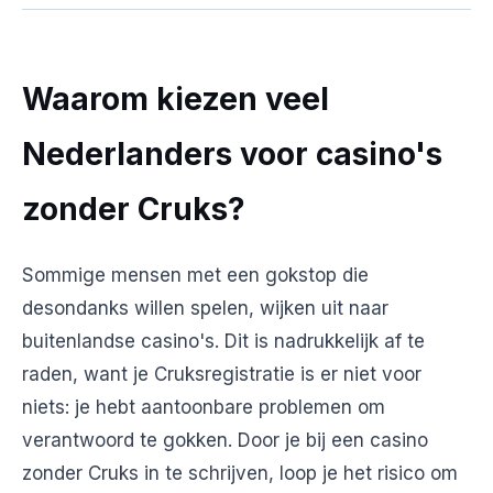
Waarom kiezen veel
Nederlanders voor casino's
zonder Cruks?
Sommige mensen met een gokstop die
desondanks willen spelen, wijken uit naar
buitenlandse casino's. Dit is nadrukkelijk af te
raden, want je Cruksregistratie is er niet voor
niets: je hebt aantoonbare problemen om
verantwoord te gokken. Door je bij een casino
zonder Cruks in te schrijven, loop je het risico om