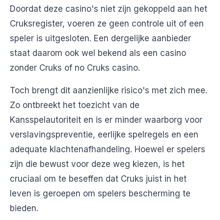
Doordat deze casino's niet zijn gekoppeld aan het
Cruksregister, voeren ze geen controle uit of een
speler is uitgesloten. Een dergelijke aanbieder
staat daarom ook wel bekend als een casino
zonder Cruks of no Cruks casino.
Toch brengt dit aanzienlijke risico's met zich mee.
Zo ontbreekt het toezicht van de
Kansspelautoriteit en is er minder waarborg voor
verslavingspreventie, eerlijke spelregels en een
adequate klachtenafhandeling. Hoewel er spelers
zijn die bewust voor deze weg kiezen, is het
cruciaal om te beseffen dat Cruks juist in het
leven is geroepen om spelers bescherming te
bieden.