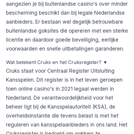
aangezien je bij buitenlandse casino's over minder
bescherming beschikt dan bij legale Nederlandse
aanbieders. Er bestaan wel degelijk betrouwbare
buitenlandse goksites die opereren met een sterke
licentie en daardoor goede beveiliging, eerlijke
voorwaarden en snelle uitbetalingen garanderen.
Wat betekent Cruks en het Cruksregister?
▼
Cruks staat voor Centraal Register Uitsluiting
Kansspelen. Dit register is in het leven geroepen
toen online casino's in 2021 legaal werden in
Nederland. De verantwoordelijkheid voor het
beheer ligt bij de Kansspelautoriteit (KSA), de
overheidsinstantie die tevens belast is met het
reguleren van kansspelaanbieders in ons land. Het
Cruksregister is bedoeld om gokkers te